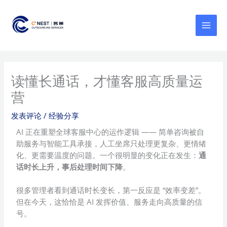
跳
MAI
至
MEN
内
容
读懂长通话，才懂客服高质量运
营
发表评论
/
经验分享
AI 正在重塑全球客服中心的运作逻辑 —— 简单咨询被自
助服务与智能工具承接，人工坐席只处理更复杂、更情绪
化、更需要温度的问题。一个很明显的变化正在发生：
通
话时长上升，事后处理时间下降
。
很多管理者看到通话时长变长，第一反应是 “效率变差”。
但在今天，这恰恰是 AI 发挥价值、服务走向高质量的信
号。