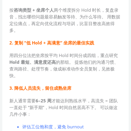
按
咨询类型 + 坐席个人
两个维度拆分 Hold 时长，复盘录
音，找出哪些问题最容易触发等待、为什么等待。 用数据
定位痛点，再定向优化流程与培训，比盲目整改高效得
多。
2. 复制 “低 Hold + 高满意” 坐席的最佳实践
用四分位法把坐席按平均 Hold 时间分成四组，重点研究
Hold 最短、满意度还高
的那组。 提炼他们的沟通习惯、
查询路径、处理节奏，做成标准动作全员复制，见效极
快。
3. 降低人员流失，留住成熟坐席
新人通常需要
6–25 周
才能达到熟练水平，高流失 = 团队
一直处于 “新手期”，Hold 时间自然居高不下。 可以做这
几件小事：
评估工位饱和度，避免 burnout