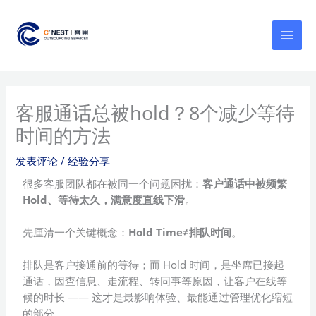
跳
MAI
至
MEN
内
容
客服通话总被hold？8个减少等待
时间的方法
发表评论
/
经验分享
很多客服团队都在被同一个问题困扰：
客户通话中被频繁
Hold、等待太久，满意度直线下滑
。
先厘清一个关键概念：
Hold Time≠排队时间
。
排队是客户接通前的等待；而 Hold 时间，是坐席已接起
通话，因查信息、走流程、转同事等原因，让客户在线等
候的时长 —— 这才是最影响体验、最能通过管理优化缩短
的部分。