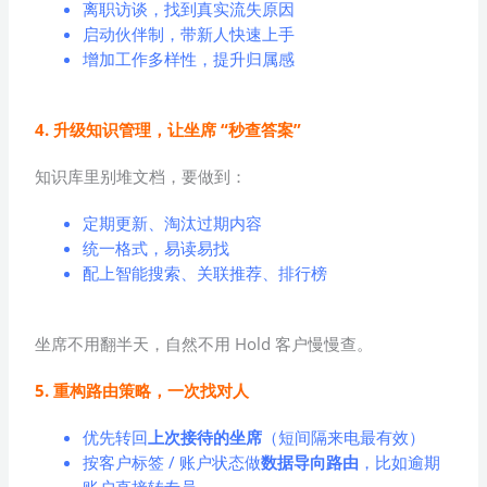
离职访谈，找到真实流失原因
启动伙伴制，带新人快速上手
增加工作多样性，提升归属感
4. 升级知识管理，让坐席 “秒查答案”
知识库里别堆文档，要做到：
定期更新、淘汰过期内容
统一格式，易读易找
配上智能搜索、关联推荐、排行榜
坐席不用翻半天，自然不用 Hold 客户慢慢查。
5. 重构路由策略，一次找对人
优先转回
上次接待的坐席
（短间隔来电最有效）
按客户标签 / 账户状态做
数据导向路由
，比如逾期
账户直接转专员