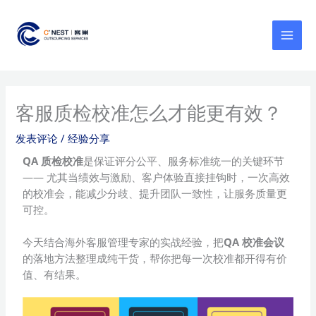
跳
MAI
至
MEN
内
容
客服质检校准怎么才能更有效？
发表评论
/
经验分享
QA
质检校准
是保证评分公平、服务标准统一的关键环节
—— 尤其当绩效与激励、客户体验直接挂钩时，一次高效
的校准会，能减少分歧、提升团队一致性，让服务质量更
可控。
今天结合海外客服管理专家的实战经验，把
QA
校准会议
的落地方法整理成纯干货，帮你把每一次校准都开得有价
值、有结果。