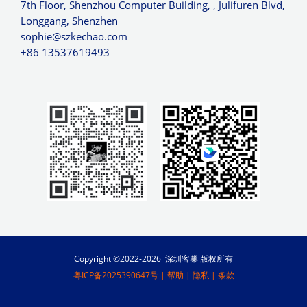
7th Floor, Shenzhou Computer Building, , Julifuren Blvd,
Longgang, Shenzhen
sophie@szkechao.com
+86 13537619493
Copyright ©2022-2026 深圳客巢 版权所有
粤ICP备2025390647号
|
帮助
|
隐私
|
条款