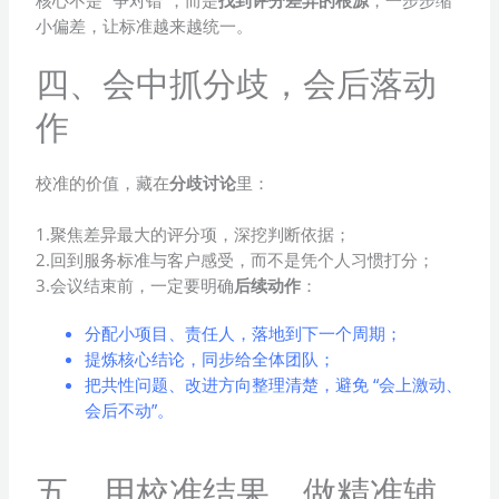
核心不是 “争对错”，而是
找到评分差异的根源
，一步步缩
小偏差，让标准越来越统一。
四、会中抓分歧，会后落动
作
校准的价值，藏在
分歧讨论
里：
1.聚焦差异最大的评分项，深挖判断依据；
2.回到服务标准与客户感受，而不是凭个人习惯打分；
3.会议结束前，一定要明确
后续动作
：
分配小项目、责任人，落地到下一个周期；
提炼核心结论，同步给全体团队；
把共性问题、改进方向整理清楚，避免 “会上激动、
会后不动”。
五、用校准结果，做精准辅