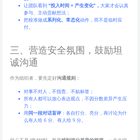
让团队看到
“投入时间 = 产生变化”，
大家才会认真
参与、主动贡献想法；
把校准做成
系列化、常态化
动作，而不是临时应
付。
三、营造安全氛围，鼓励坦
诚沟通
作为组织者，要先定好
沟通规则
：
对事不对人，不指责、不贴标签；
所有人都可以放心表达观点，不因分数差异产生压
力；
用
同一段对话盲评
：各自打分、亮分，再讨论为什
么有人给 6 分、有人给 9 分。