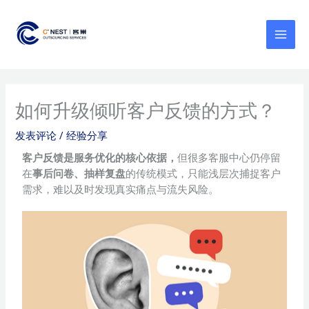
跳
MAI
至
MEN
内
容
如何升级倾听客户反馈的方式？
发表评论
/
经验分享
客户反馈是服务优化的核心依据，
但很多客服中心仍停留
在
事后问卷、抽样复盘
的传统模式，只能浅层次捕捉客户
需求，难以及时发现真实痛点与流失风险。