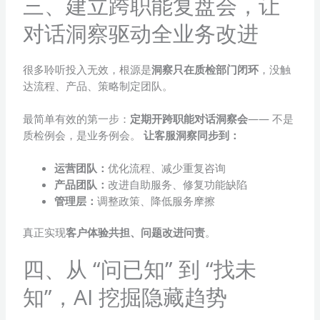
三、建立跨职能复盘会，让
对话洞察驱动全业务改进
很多聆听投入无效，根源是
洞察只在质检部门闭环
，没触
达流程、产品、策略制定团队。
最简单有效的第一步：
定期开跨职能对话洞察会
—— 不是
质检例会，是业务例会。
让客服洞察同步到：
运营团队：
优化流程、减少重复咨询
产品团队：
改进自助服务、修复功能缺陷
管理层：
调整政策、降低服务摩擦
真正实现
客户体验共担、问题改进问责
。
四、从 “问已知” 到 “找未
知”，AI 挖掘隐藏趋势