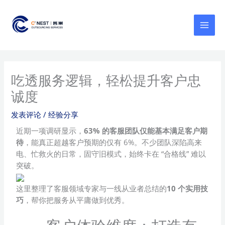
跳
MAI
至
MEN
内
容
吃透服务逻辑，轻松提升客户忠
诚度
发表评论
/
经验分享
近期一项调研显示，
63% 的客服团队仅能基本满足客户期
待
，能真正超越客户预期的仅有 6%。不少团队深陷高来
电、忙救火的日常，固守旧模式，始终卡在 “合格线” 难以
突破。
这里整理了客服领域专家与一线从业者总结的
10 个实用技
巧
，帮你把服务从平庸做到优秀。